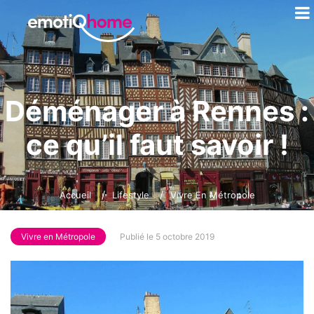
Déménager à Rennes :
ce qu’il faut savoir !
Accueil
Lifestyle
Vivre En Métropole
Vivre en Métropole
Publié le 5 octobre 2019