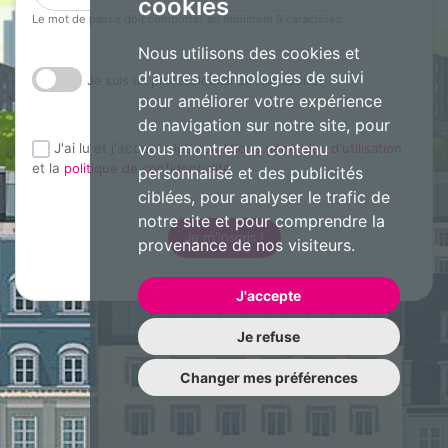
cookies
Le mot de passe doit comporter au minimum 8 caractères
Nous utilisons des cookies et
d'autres technologies de suivi
Je suis un professionnel de l'immobilier
pour améliorer votre expérience
de navigation sur notre site, pour
vous montrer un contenu
J'ai lu et j'accepte les
conditions générales d'utilisation
et la
politique de confidentialité
personnalisé et des publicités
ciblées, pour analyser le trafic de
notre site et pour comprendre la
Je m'inscris !
provenance de nos visiteurs.
J'accepte
Je refuse
Changer mes préférences