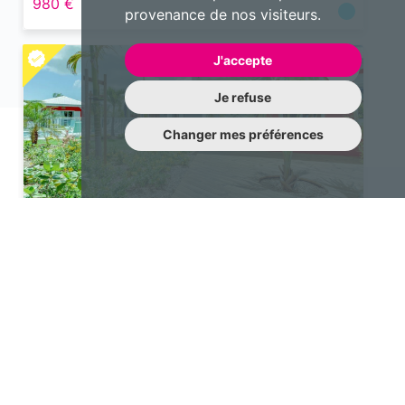
980 €
provenance de nos visiteurs.
J'accepte
Je refuse
Changer mes préférences
Appartement
2 pièces 21 m²
Saint-François
1 039 €
Une question à nous poser?
N’hésitez pas à nous contacter !
contact@emotiqhome.com