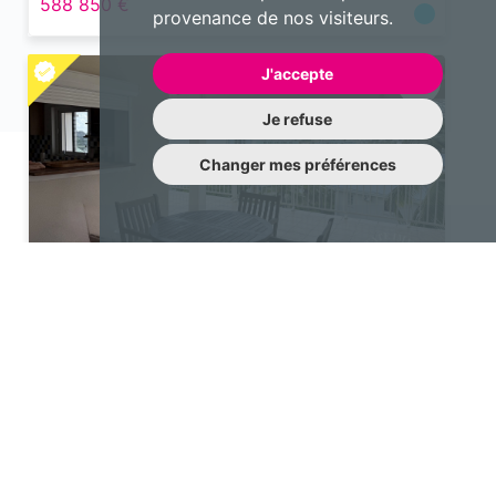
588 850 €
provenance de nos visiteurs.
J'accepte
Je refuse
Changer mes préférences
Maison
6 pièces 218 m²
Saint-Martin
998 000 €
Une question à nous poser?
N’hésitez pas à nous contacter !
contact@emotiqhome.com