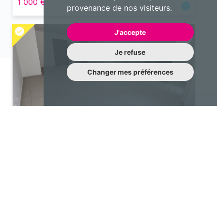
1 000 €
provenance de nos visiteurs.
J'accepte
Je refuse
Changer mes préférences
Appartement
3 pièces 55 m²
Cayenne
1 150 €
Une question à nous poser?
N’hésitez pas à nous contacter !
contact@emotiqhome.com