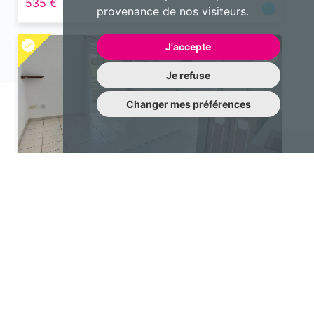
535 €
provenance de nos visiteurs.
J'accepte
Je refuse
Changer mes préférences
Appartement
2 pièces 41 m²
Cayenne
850 €
Une question à nous poser?
N’hésitez pas à nous contacter !
contact@emotiqhome.com