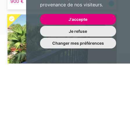
900 €
provenance de nos visiteurs.
J'accepte
Je refuse
Changer mes préférences
Appartement
1 pièce 20 m²
Cayenne
390 €
Une question à nous poser?
N’hésitez pas à nous contacter !
contact@emotiqhome.com