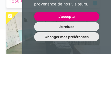
1 250 €
provenance de nos visiteurs.
J'accepte
Je refuse
Changer mes préférences
Maison
3 pièces 77 m²
Saint-Louis
875 €
Une question à nous poser?
N’hésitez pas à nous contacter !
contact@emotiqhome.com