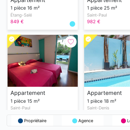
1 pièce 16 m²
1 pièce 25 m²
Étang-Salé
Saint-Paul
849 €
982 €
Appartement
Appartement
1 pièce 15 m²
1 pièce 18 m²
Saint-Paul
Saint-Denis
713 €
831 €
Propriétaire
Agence
L