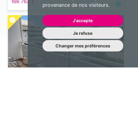
166 762 €
provenance de nos visiteurs.
J'accepte
Je refuse
Changer mes préférences
Appartement
1 pièce 28 m²
Nouméa
100 476 €
Une question à nous poser?
N’hésitez pas à nous contacter !
contact@emotiqhome.com