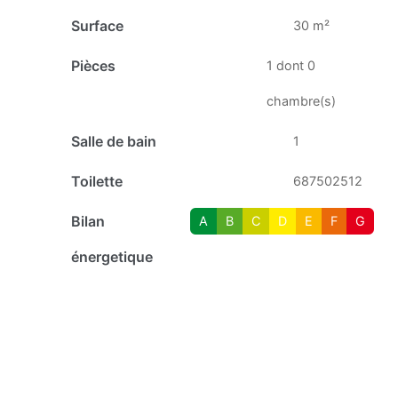
Surface
30 m²
Pièces
1 dont 0
chambre(s)
Salle de bain
1
Toilette
687502512
Bilan
A
B
C
D
E
F
G
énergetique