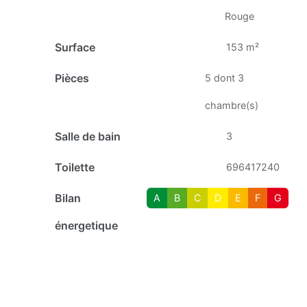
Rouge
Surface
153 m²
Pièces
5 dont 3
chambre(s)
Salle de bain
3
Toilette
696417240
Bilan
A
B
C
D
E
F
G
énergetique