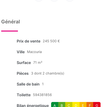
Général
Prix de vente
245 500 €
Ville
Macouria
Surface
71 m²
Pièces
3 dont 2 chambre(s)
Salle de bain
1
Toilette
594381856
Bilan énergetique
A
B
C
D
E
F
G