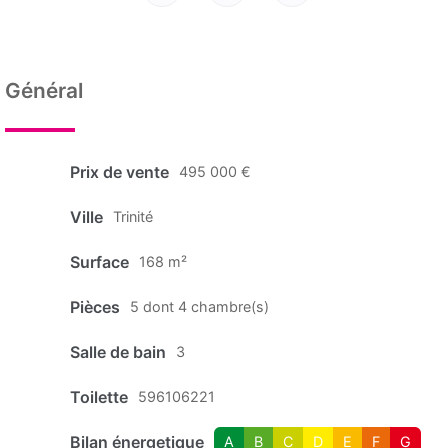
Général
Prix de vente
495 000 €
Ville
Trinité
Surface
168 m²
Pièces
5 dont 4 chambre(s)
Salle de bain
3
Toilette
596106221
Bilan énergetique
A
B
C
D
E
F
G