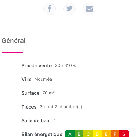
Général
Prix de vente
205 310 €
Ville
Nouméa
Surface
70 m²
Pièces
3 dont 2 chambre(s)
Salle de bain
1
Bilan énergetique
A
B
C
D
E
F
G