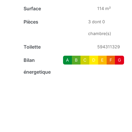
Surface
114 m²
Pièces
3 dont 0
chambre(s)
Toilette
594311329
Bilan
A
B
C
D
E
F
G
énergetique