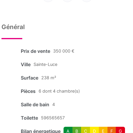
Général
Prix de vente
350 000 €
Ville
Sainte-Luce
Surface
238 m²
Pièces
6 dont 4 chambre(s)
Salle de bain
4
Toilette
596565657
Bilan énergetique
A
B
C
D
E
F
G