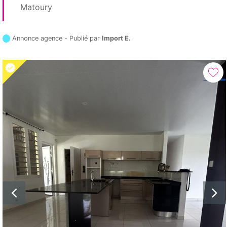
Matoury
Annonce agence - Publié par
Import E.