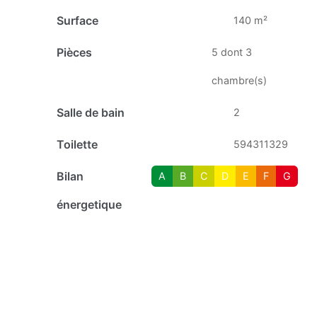
Surface
140 m²
Pièces
5 dont 3
chambre(s)
Salle de bain
2
Toilette
594311329
Bilan
A
B
C
D
E
F
G
énergetique