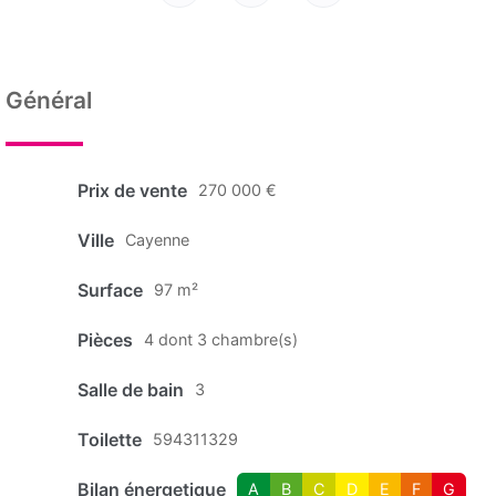
Général
Prix de vente
270 000 €
Ville
Cayenne
Surface
97 m²
Pièces
4 dont 3 chambre(s)
Salle de bain
3
Toilette
594311329
Bilan énergetique
A
B
C
D
E
F
G