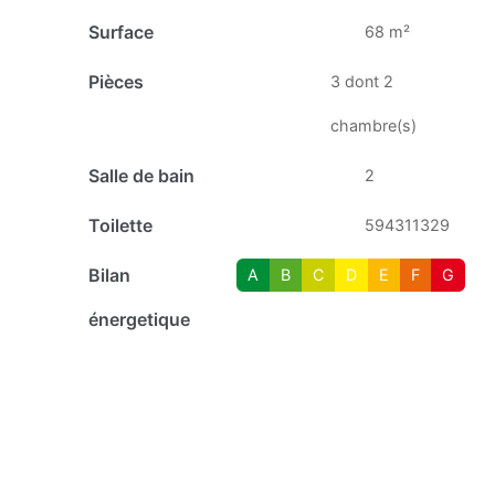
Surface
68 m²
Pièces
3 dont 2
chambre(s)
Salle de bain
2
Toilette
594311329
Bilan
A
B
C
D
E
F
G
énergetique