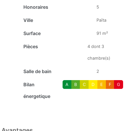
Honoraires
5
Ville
Païta
Surface
91 m²
Pièces
4 dont 3
chambre(s)
Salle de bain
2
Bilan
A
B
C
D
E
F
G
énergetique
Avantages