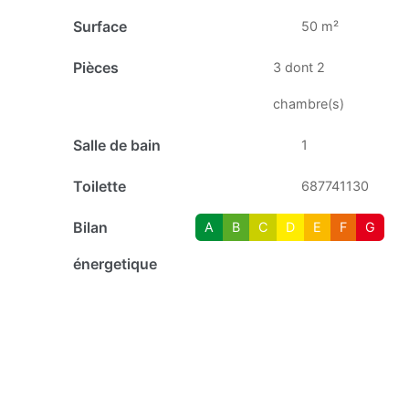
Surface
50 m²
Pièces
3 dont 2
chambre(s)
Salle de bain
1
Toilette
687741130
Bilan
A
B
C
D
E
F
G
énergetique