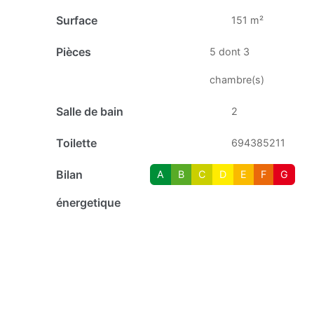
Surface
151 m²
Pièces
5 dont 3
chambre(s)
Salle de bain
2
Toilette
694385211
Bilan
A
B
C
D
E
F
G
énergetique