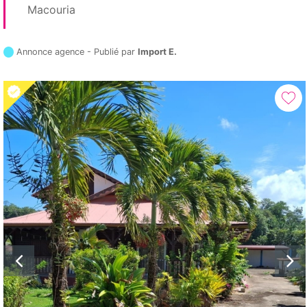
Macouria
Annonce agence - Publié par
Import E.