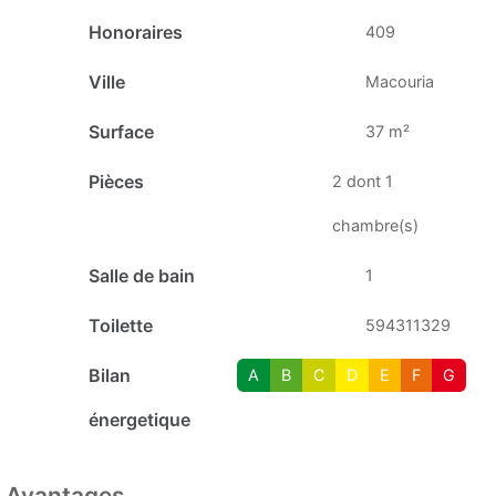
Honoraires
409
Ville
Macouria
Surface
37 m²
Pièces
2 dont 1
chambre(s)
Salle de bain
1
Toilette
594311329
Bilan
A
B
C
D
E
F
G
énergetique
Avantages