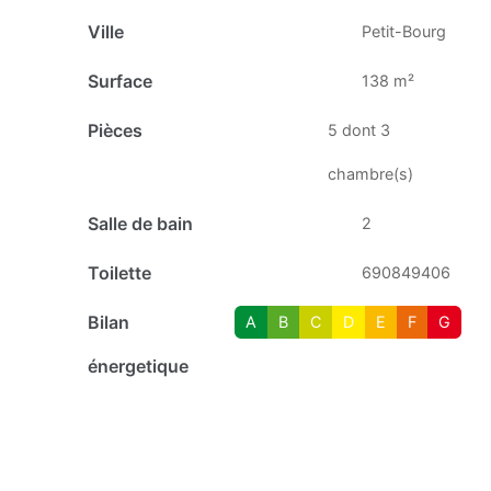
Ville
Petit-Bourg
Surface
138 m²
Pièces
5 dont 3
chambre(s)
Salle de bain
2
Toilette
690849406
Bilan
A
B
C
D
E
F
G
énergetique