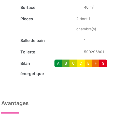
Surface
40 m²
Pièces
2 dont 1
chambre(s)
Salle de bain
1
Toilette
590296801
Bilan
A
B
C
D
E
F
G
énergetique
Avantages