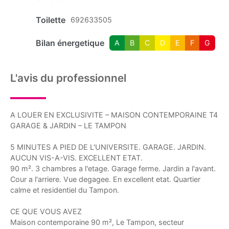
Toilette
692633505
Bilan énergetique
A
B
C
D
E
F
G
L'avis du professionnel
A LOUER EN EXCLUSIVITE – MAISON CONTEMPORAINE T4
GARAGE & JARDIN – LE TAMPON
5 MINUTES A PIED DE L'UNIVERSITE. GARAGE. JARDIN.
AUCUN VIS-A-VIS. EXCELLENT ETAT.
90 m². 3 chambres a l'etage. Garage ferme. Jardin a l'avant.
Cour a l'arriere. Vue degagee. En excellent etat. Quartier
calme et residentiel du Tampon.
CE QUE VOUS AVEZ
Maison contemporaine 90 m², Le Tampon, secteur