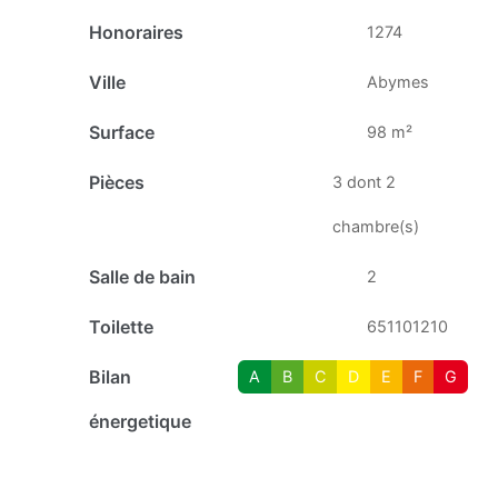
Honoraires
1274
Ville
Abymes
Surface
98 m²
Pièces
3 dont 2
chambre(s)
Salle de bain
2
Toilette
651101210
Bilan
A
B
C
D
E
F
G
énergetique