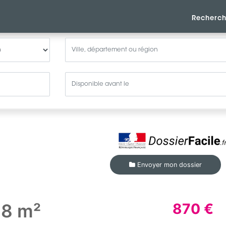
Recherch
Envoyer mon dossier
98 m²
870 €