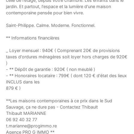
celle de l'étage, depuis votre chambre. Les enfants dans le
jardin. Et partout, l'espace et la lumière d'une maison
contemporaine pensée pour bien vivre.
Saint-Philippe. Calme. Moderne. Fonctionnel.
** Informations financières
_ Loyer mensuel : 940€ ( Comprenant 20€ de provisions
taxes d'ordures ménagères soit loyer hors charges de 920€
)
- ** Dépôt de garantie : 920€ ( non meublé )
- ** Honoraires locataire : 799€ ( dont 120 € d'état des lieux
INCLUS dans les
879 € )
**Les maisons contemporaines à ce prix dans le Sud
Sauvage, ça ne dure pas - Contactez Thibault
Thibault MARIANNE
06 92 40 32 77
t.marianne@progimmo.re
Agence PRO G IMMO **