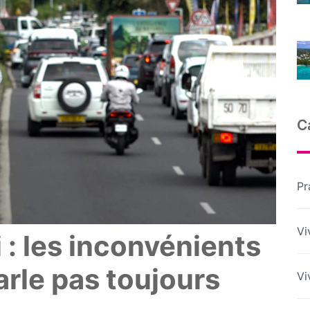
C
Pr
Vi
i : les inconvénients
arle pas toujours
Vi