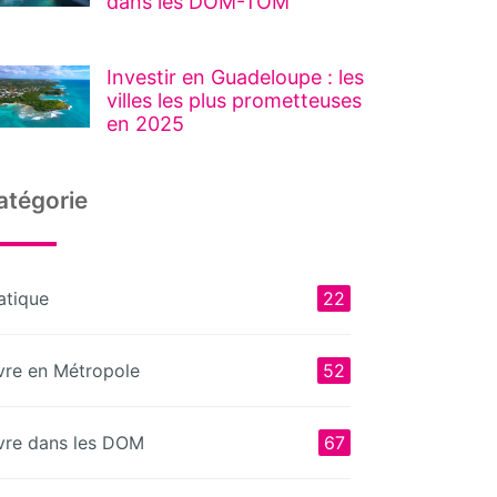
dans les DOM-TOM
Investir en Guadeloupe : les
villes les plus prometteuses
en 2025
atégorie
atique
22
vre en Métropole
52
vre dans les DOM
67