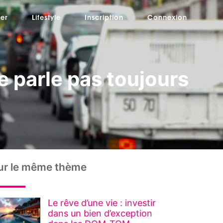
er
Lifestyle
Inscription
Connexion
ne parle pas toujours
ur le même thème
Le rêve d’une vie : investir
dans un bien d’exception