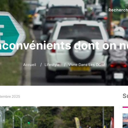
Recherch
 inconvénients dont on 
Accueil
Lifestyle
Vivre Dans Les DOM
S
ptembre 2025