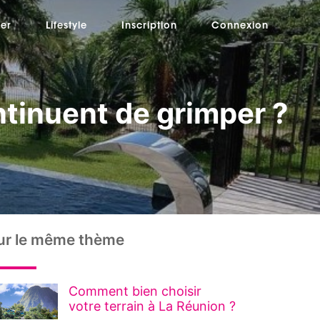
er
Lifestyle
Inscription
Connexion
ntinuent de grimper ?
ur le même thème
Comment bien choisir
votre terrain à La Réunion ?