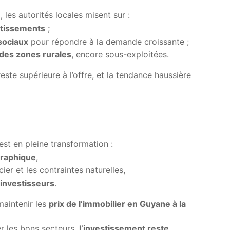
 les autorités locales misent sur :
otissements
;
sociaux
pour répondre à la demande croissante ;
 des zones rurales
, encore sous-exploitées.
ste supérieure à l’offre, et la tendance haussière
est en pleine transformation :
raphique
,
ier et les contraintes naturelles,
 investisseurs
.
maintenir les
prix de l’immobilier en Guyane à la
r les bons secteurs,
l’investissement reste