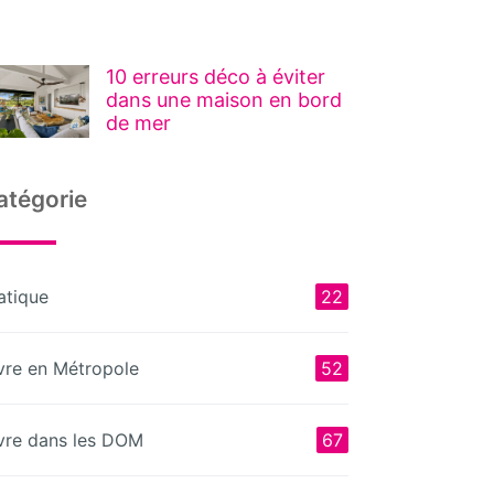
10 erreurs déco à éviter
dans une maison en bord
de mer
atégorie
atique
22
vre en Métropole
52
vre dans les DOM
67