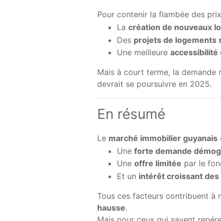
Pour contenir la flambée des prix,
La
création de nouveaux l
Des
projets de logements 
Une meilleure
accessibilité
Mais à court terme, la demande re
devrait se poursuivre en 2025.
En résumé
Le
marché immobilier guyanais
Une
forte demande démog
Une
offre limitée
par le fonc
Et un
intérêt croissant des
Tous ces facteurs contribuent à 
hausse
.
Mais pour ceux qui savent repére