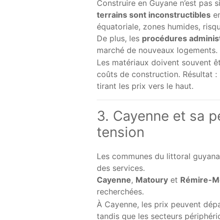
Construire en Guyane n’est pas si
terrains sont inconstructibles
en
équatoriale, zones humides, risqu
De plus, les
procédures administ
marché de nouveaux logements.
Les matériaux doivent souvent ê
coûts de construction. Résultat :
tirant les prix vers le haut.
3. Cayenne et sa p
tension
Les communes du littoral guyanai
des services.
Cayenne
,
Matoury
et
Rémire-Mo
recherchées.
À Cayenne, les prix peuvent dép
tandis que les secteurs périphéri