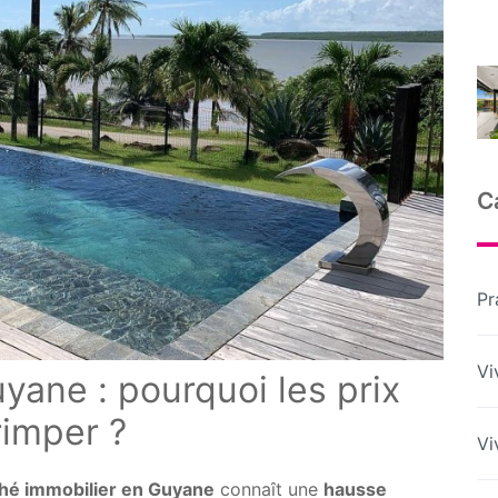
C
Pr
Vi
yane : pourquoi les prix
rimper ?
Vi
hé immobilier en Guyane
connaît une
hausse