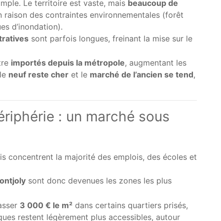
mple. Le territoire est vaste, mais
beaucoup de
 raison des contraintes environnementales (forêt
es d’inondation).
ratives
sont parfois longues, freinant la mise sur le
tre
importés depuis la métropole
, augmentant les
 le
neuf reste cher
et le
marché de l’ancien se tend
,
ériphérie : un marché sous
s concentrent la majorité des emplois, des écoles et
ntjoly
sont donc devenues les zones les plus
asser
3 000 € le m²
dans certains quartiers prisés,
ques restent légèrement plus accessibles, autour