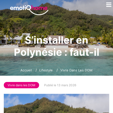
S’installer en
Polynésie : faut-il
choisir Tahiti, ou bien
Accueil
Lifestyle
Vivre Dans Les DOM
une autre île ?
Vivre dans les DOM
Publié le 13 mars 2026