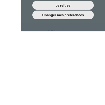
Je refuse
Changer mes préférences
Une question à nous poser?
N’hésitez pas à nous contacter !
contact@emotiqhome.com
Gestion des cookies
FAQ
Partenariat
Conditions générales d'utilisation
Politique de confidentialité
Politique relative aux cookies