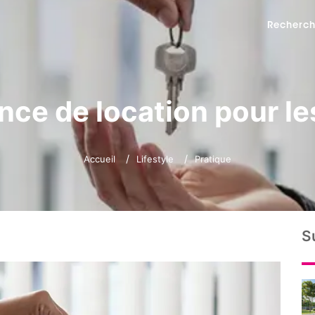
Recherch
nce de location pour les
Accueil
Lifestyle
Pratique
S